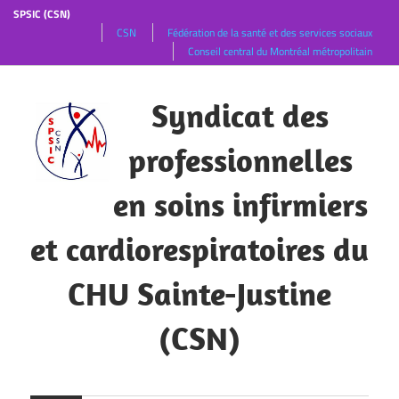
SPSIC (CSN)
CSN
Fédération de la santé et des services sociaux
Conseil central du Montréal métropolitain
Skip
to
Syndicat des
content
professionnelles
en soins infirmiers
et cardiorespiratoires du
CHU Sainte-Justine
(CSN)